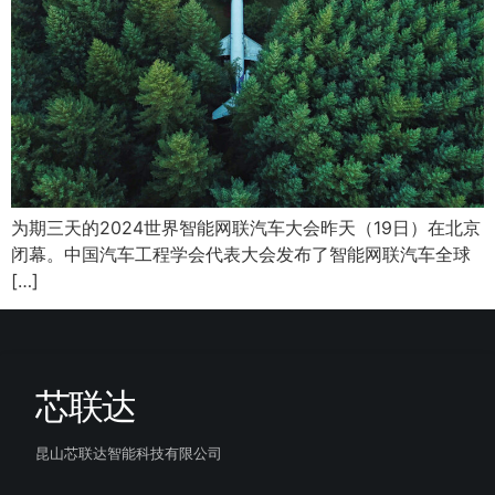
为期三天的2024世界智能网联汽车大会昨天（19日）在北京
闭幕。中国汽车工程学会代表大会发布了智能网联汽车全球
[…]
芯联达
昆山芯联达智能科技有限公司